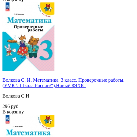
Волкова С. И. Математика. 3 класс. Проверочные работы.
(УМК \"Школа России\").Новый ФГОС
Волкова С.И.
296 руб.
В корзину