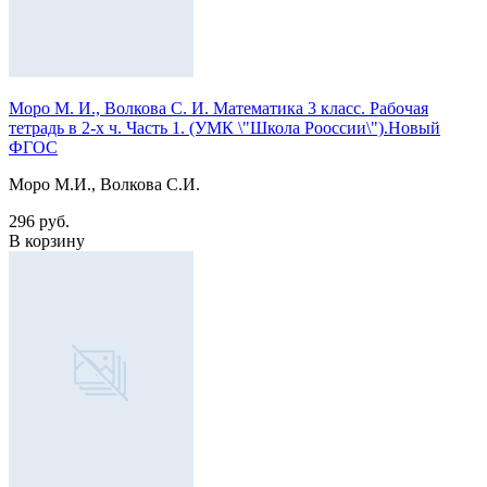
Моро М. И., Волкова С. И. Математика 3 класс. Рабочая
тетрадь в 2-х ч. Часть 1. (УМК \"Школа Рооссии\").Новый
ФГОС
Моро М.И., Волкова С.И.
296 руб.
В корзину