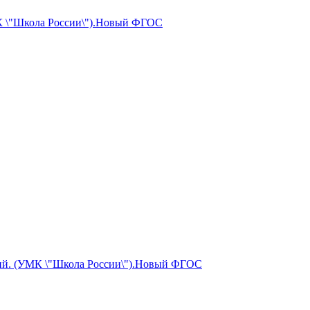
МК \"Школа России\").Новый ФГОС
ений. (УМК \"Школа России\").Новый ФГОС