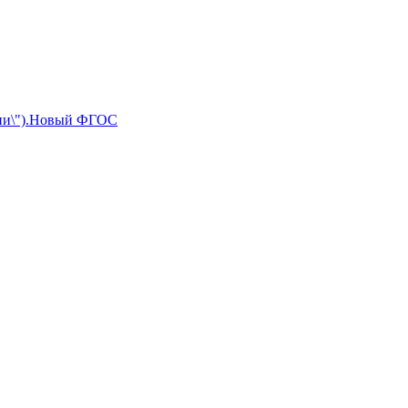
ссии\").Новый ФГОС