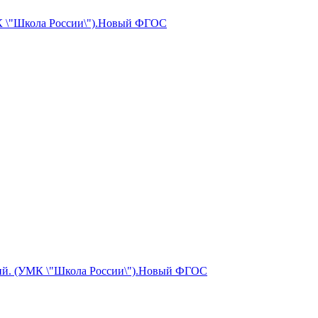
МК \"Школа России\").Новый ФГОС
ений. (УМК \"Школа России\").Новый ФГОС