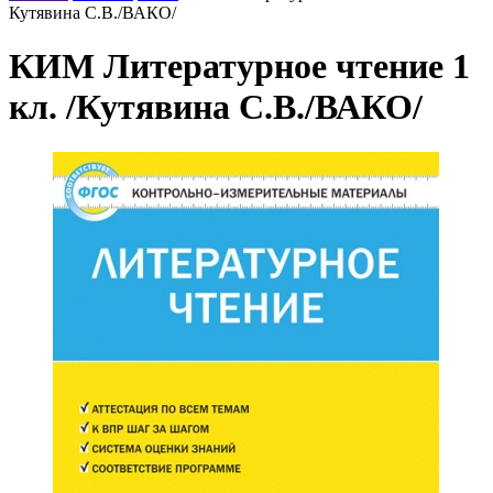
Кутявина С.В./ВАКО/
КИМ Литературное чтение 1
кл. /Кутявина С.В./ВАКО/