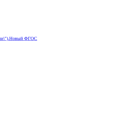
ссии\").Новый ФГОС