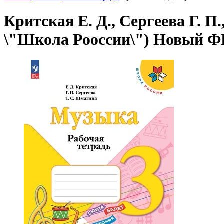
Критская Е. Д., Сергеева Г. П
\"Школа Рооссии\") Новый 