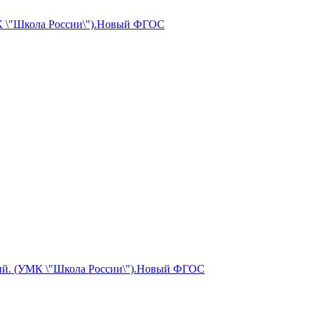
МК \"Школа России\").Новый ФГОС
ений. (УМК \"Школа России\").Новый ФГОС