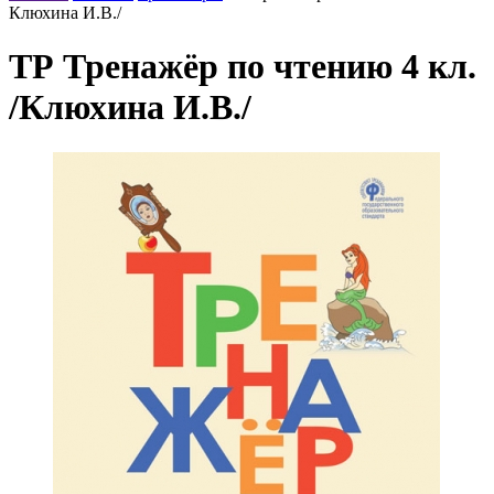
Клюхина И.В./
ТР Тренажёр по чтению 4 кл.
/Клюхина И.В./