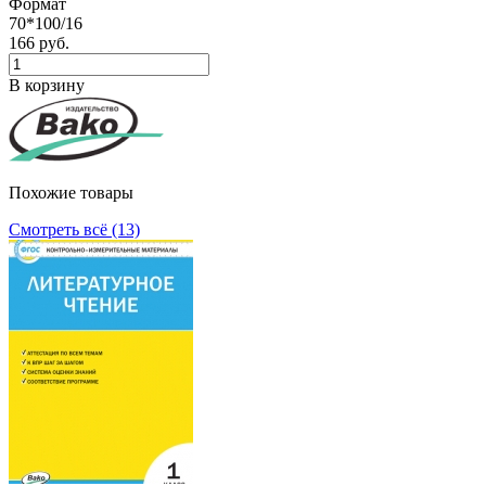
Формат
70*100/16
166 руб.
В корзину
Похожие товары
Смотреть всё (13)