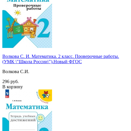
Волкова С. И. Математика. 2 класс. Проверочные работы.
(УМК \"Школа России\").Новый ФГОС
Волкова С.И.
296 руб.
В корзину