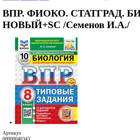
ВПР. ФИОКО. СТАТГРАД. Б
НОВЫЙ+SC /Семенов И.А./
Артикул
00000040343