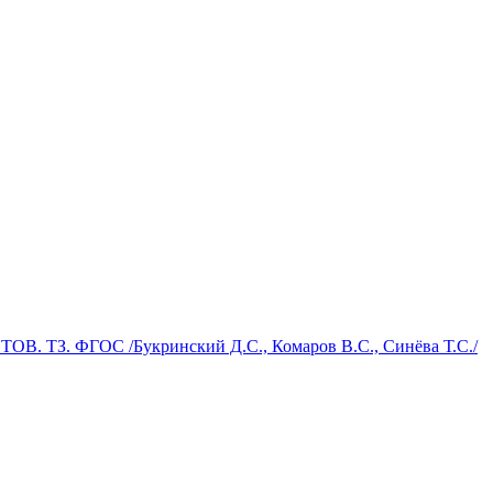
 ТЗ. ФГОС /Букринский Д.С., Комаров В.С., Синёва Т.С./