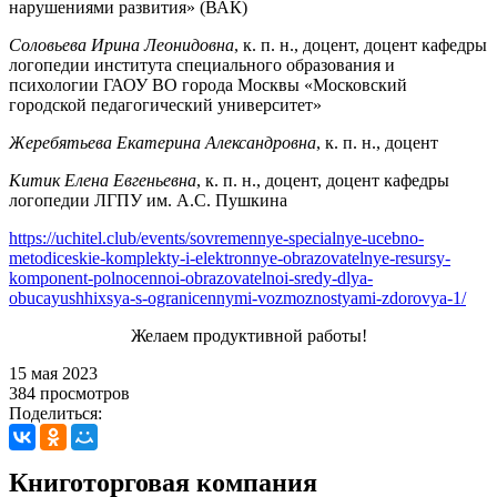
нарушениями развития» (ВАК)
Соловьева Ирина Леонидовна
, к. п. н., доцент, доцент кафедры
логопедии института специального образования и
психологии ГАОУ ВО города Москвы «Московский
городской педагогический университет»
Жеребятьева Екатерина Александровна
, к. п. н., доцент
Китик Елена Евгеньевна
, к. п. н., доцент, доцент кафедры
логопедии ЛГПУ им. А.С. Пушкина
https://uchitel.club/events/sovremennye-specialnye-ucebno-
metodiceskie-komplekty-i-elektronnye-obrazovatelnye-resursy-
komponent-polnocennoi-obrazovatelnoi-sredy-dlya-
obucayushhixsya-s-ogranicennymi-vozmoznostyami-zdorovya-1/
Желаем продуктивной работы!
15 мая 2023
384 просмотров
Поделиться:
Книготорговая компания