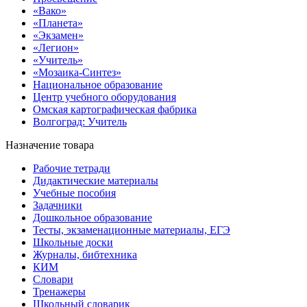
«Вако»
«Планета»
«Экзамен»
«Легион»
«Учитель»
«Мозаика-Синтез»
Национальное образование
Центр учебного оборудования
Омская картографическая фабрика
Волгоград: Учитель
Назначение товара
Рабочие тетради
Дидактические материалы
Учебные пособия
Задачники
Дошкольное образование
Тесты, экзаменационные материалы, ЕГЭ
Школьные доски
Журналы, бибтехника
КИМ
Словари
Тренажеры
Школьный словарик