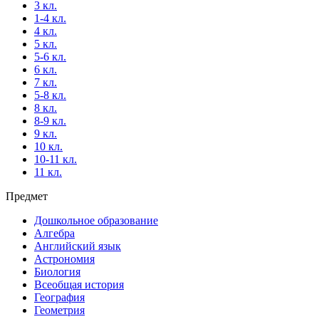
3 кл.
1-4 кл.
4 кл.
5 кл.
5-6 кл.
6 кл.
7 кл.
5-8 кл.
8 кл.
8-9 кл.
9 кл.
10 кл.
10-11 кл.
11 кл.
Предмет
Дошкольное образование
Алгебра
Английский язык
Астрономия
Биология
Всеобщая история
География
Геометрия